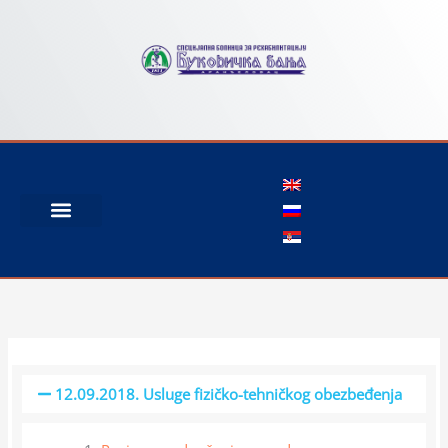
Пређи
на
садржај
12.09.2018. Usluge fizičko-tehničkog obezbeđenja