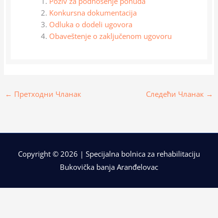
Poziv za podnošenje ponuda
Konkursna dokumentacija
Odluka o dodeli ugovora
Obaveštenje o zaključenom ugovoru
←
Претходни Чланак
Следећи Чланак
→
Copyright © 2026 | Specijalna bolnica za rehabilitaciju
Bukovička banja Aranđelovac