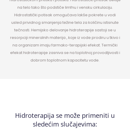
na telo tako što podstiče limfnu i vensku cirkulaciju.
Hidrostatički potisak omogućava lakše pokrete u vodi
usled prividnog smanjenja težine tela za količinu istisnute
tečnosti. Hemijsko delovanje hidroterapije sastoji se u
resorpciji mineralnih materija , koje iz vode prodiru u tkivo i
na organizam imaju farmako-terapijski efekat. Termički
efekat hidroterapije zasniva se na toplotnoj provodljivosti i
dobrom toplotnom kapacitetu vode.
Hidroterapija se može primeniti u
sledećim slučajevima: