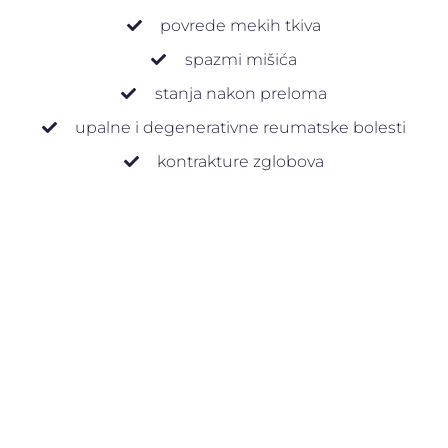
povrede mekih tkiva
spazmi mišića
stanja nakon preloma
upalne i degenerativne reumatske bolesti
kontrakture zglobova
Hidroterapija se sprovodi u lokalnim kupkama,
kadama sa podvodnom masažom, četvoroćelijskim
kadama sa galvanskom strujom i u terapijskom
bazenu u koji su instalirane terapijske podvodne
masaže, ushodne kupke i biserna kupka – đakuzi. U
bazenu su organizovane i grupne
hidrokineziterapijske vežbe pod kontrolom