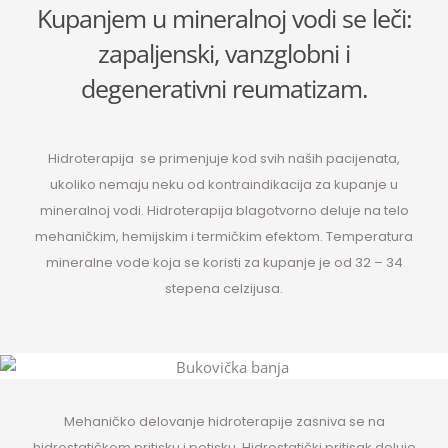
Kupanjem u mineralnoj vodi se leči:
zapaljenski, vanzglobni i
degenerativni reumatizam.
Hidroterapija
se primenjuje kod svih naših pacijenata,
ukoliko nemaju neku od kontraindikacija za kupanje u
mineralnoj vodi. Hidroterapija blagotvorno deluje na telo
mehaničkim, hemijskim i termičkim efektom. Temperatura
mineralne vode koja se koristi za kupanje je od 32 – 34
stepena celzijusa.
Mehaničko delovanje hidroterapije zasniva se na
hidrostatičkom pritisku i potisku. Hidrostatički pritisak deluje