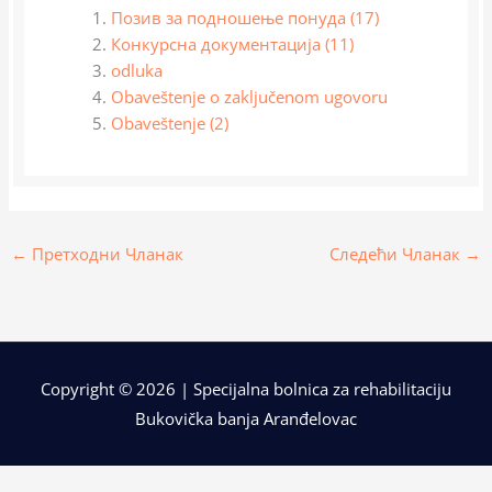
Позив за подношење понуда (17)
Конкурсна документација (11)
odluka
Obaveštenje o zaključenom ugovoru
Obaveštenje (2)
←
Претходни Чланак
Следећи Чланак
→
Copyright © 2026 | Specijalna bolnica za rehabilitaciju
Bukovička banja Aranđelovac