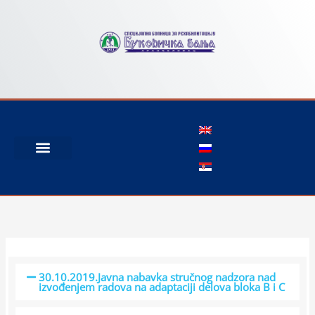
Пређи
на
садржај
30.10.2019.Javna nabavka stručnog nadzora nad
izvođenjem radova na adaptaciji delova bloka B i C