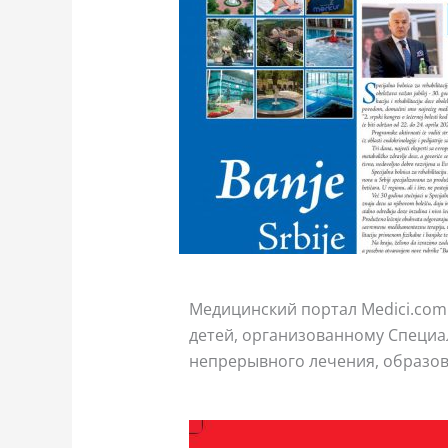
Медицинский портал Medici.com 
детей, организованному Специа
непрерывного лечения, образов