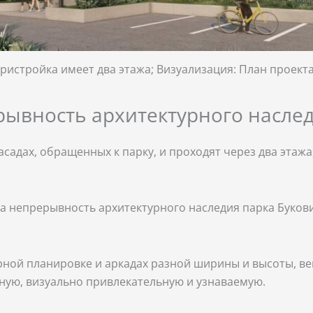
истройка имеет два этажа; Визуализация: План проект
ывность архитектурного насле
адах, обращенных к парку, и проходят через два этажа
а непрерывность архитектурного наследия парка Буков
рной планировке и аркадах разной ширины и высоты, 
дную, визуально привлекательную и узнаваемую.