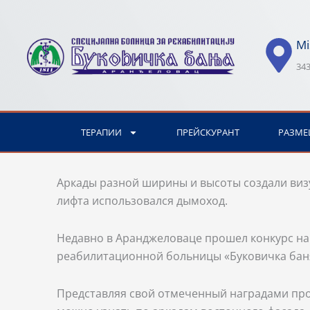
Перейти
к
Mi
содержимому
343
ТЕРАПИИ
ПРЕЙСКУРАНТ
РАЗМЕ
Аркады разной ширины и высоты создали визу
лифта использовался дымоход.
Недавно в Аранджеловаце прошел конкурс на
реабилитационной больницы «Буковичка баня
Представляя свой отмеченный наградами про