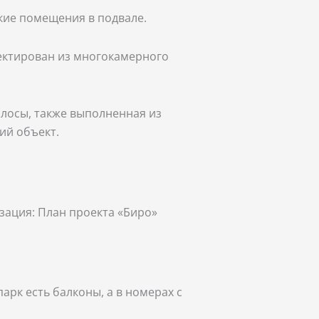
ские помещения в подвале.
оектирован из многокамерного
лосы, также выполненная из
ий объект.
зация: План проекта «Биро»
арк есть балконы, а в номерах с