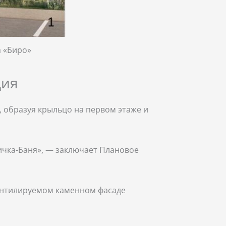
а «Биро»
дия
, образуя крыльцо на первом этаже и
ичка-Баня», — заключает Плановое
вентилируемом каменном фасаде