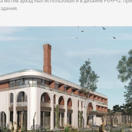
а мотив аркад был использован и в дизайне Po+P+2. при
здания.