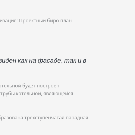
лизация: Проектный биро план
ден как на фасаде, так и в
отельной будет построен
 трубы котельной, являющейся
бразована трехступенчатая парадная