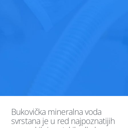
Bukovička mineralna voda
svrstana je u red najpoznatijih