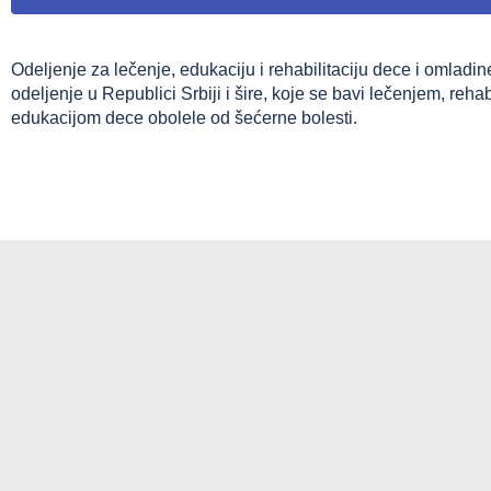
Odeljenje za lečenje, edukaciju i rehabilitaciju dece i omladin
odeljenje u Republici Srbiji i šire, koje se bavi lečenjem, rehab
edukacijom dece obolele od šećerne bolesti.