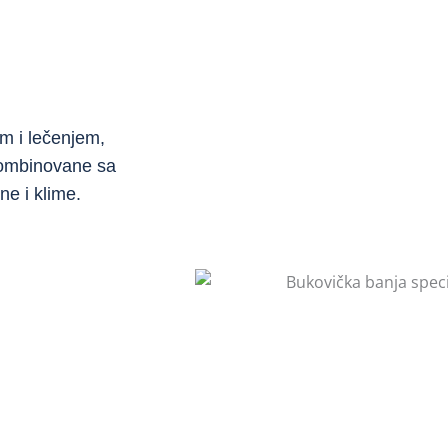
om i lečenjem,
kombinovane sa
ne i klime.