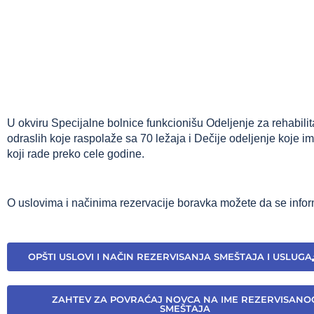
U okviru Specijalne bolnice funkcionišu Odeljenje za rehabilit
odraslih koje raspolaže sa 70 ležaja i Dečije odeljenje koje im
koji rade preko cele godine.
O uslovima i načinima rezervacije boravka možete da se info
OPŠTI USLOVI I NAČIN REZERVISANJA SMEŠTAJA I USLUGA
ZAHTEV ZA POVRAĆAJ NOVCA NA IME REZERVISANO
SMEŠTAJA