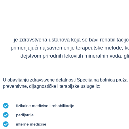
je zdravstvena ustanova koja se bavi rehabilitacij
primenjujući najsavremenije terapeutske metode, 
dejstvom prirodnih lekovitih mineralnih voda, gli
U obavljanju zdravstvene delatnosti Specijalna bolnica pruža
preventivne, dijagnostičke i terapijske usluge iz:
fizikalne medicine i rehabilitacije
pedijatrije
interne medicine