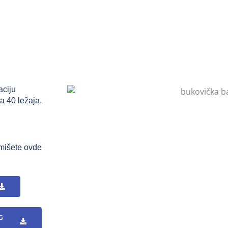
aciju
a 40 ležaja,
rmišete ovde
G