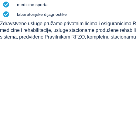
medicine sporta
labaratorijske dijagnostike
Zdravstvene usluge pružamo privatnim licima i osiguranicima R
medicine i rehabilitacije, usluge stacionarne produžene rehabilit
sistema, predviđene Pravilnikom RFZO, kompletnu stacionarnu re
radnim danima od