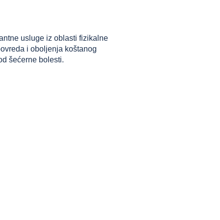
tne usluge iz oblasti fizikalne
 povreda i oboljenja koštanog
d šećerne bolesti.