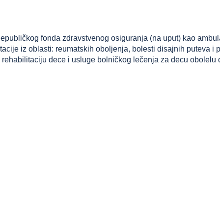
epubličkog fonda zdravstvenog osiguranja (na uput) kao ambulan
acije iz oblasti: reumatskih oboljenja, bolesti disajnih puteva i
habilitaciju dece i usluge bolničkog lečenja za decu obolelu o
 07 – 20 časova a subotom od 07-14,30.