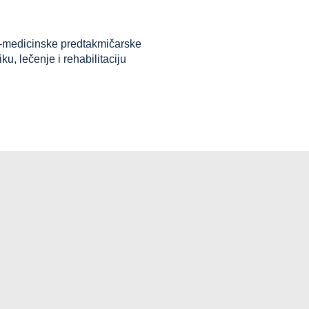
o-medicinske predtakmičarske
iku, lečenje i rehabilitaciju