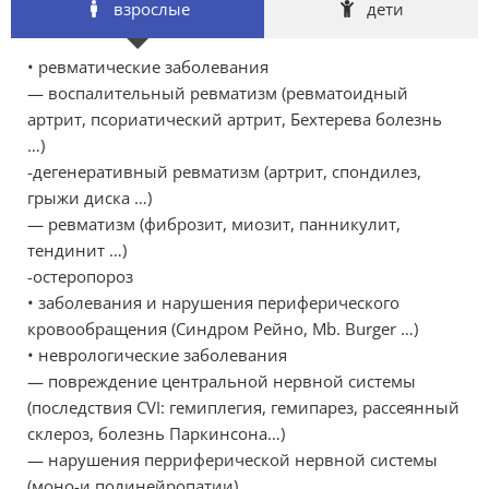
взрослые
дети
• ревматические заболевания
— воспалительный ревматизм (ревматоидный
артрит, псориатический артрит, Бехтерева болезнь
…)
-дегенеративный ревматизм (артрит, спондилез,
грыжи диска …)
— ревматизм (фиброзит, миозит, панникулит,
тендинит …)
-остеропороз
• заболевания и нарушения периферического
кровообращения (Синдром Рейно, Mb. Burger …)
• неврологические заболевания
— повреждение центральной нервной системы
(последствия CVI: гемиплегия, гемипарез, рассеянный
склероз, болезнь Паркинсона…)
— нарушения перриферической нервной системы
(моно-и полинейропатии)