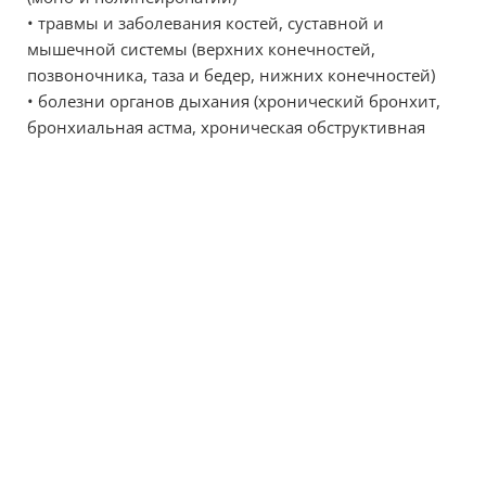
• травмы и заболевания костей, суставной и
мышечной системы (верхних конечностей,
позвоночника, таза и бедер, нижних конечностей)
• болезни органов дыхания (хронический бронхит,
бронхиальная астма, хроническая обструктивная
болезнь легких …)
• сахарный диабет и его осложнения (ангиопатия,
полинейропатия …)
Бальнеологические показания для лечения:
• болезни органов пищеварения (язвенная болезнь
без осложнения, хронический гастрит и дуоденит,
болезнь Крона, хронический некалькулезный
холецистит и холангит …)
• заболевания обмена веществ (сахарный диабет,
заболевания щитовидной железы …)
• заболевания мочевыделительной системы (песок в
мочевыводящих путях …)