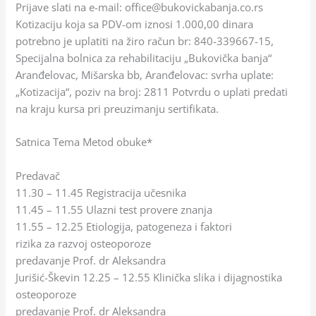
Prijave slati na e-mail: office@bukovickabanja.co.rs
Kotizaciju koja sa PDV-om iznosi 1.000,00 dinara
potrebno je uplatiti na žiro račun br: 840-339667-15,
Specijalna bolnica za rehabilitaciju „Bukovička banja“
Aranđelovac, Mišarska bb, Aranđelovac: svrha uplate:
„Kotizacija“, poziv na broj: 2811 Potvrdu o uplati predati
na kraju kursa pri preuzimanju sertifikata.
Satnica Tema Metod obuke*
Predavač
11.30 – 11.45 Registracija učesnika
11.45 – 11.55 Ulazni test provere znanja
11.55 – 12.25 Etiologija, patogeneza i faktori
rizika za razvoj osteoporoze
predavanje Prof. dr Aleksandra
Jurišić-Škevin 12.25 – 12.55 Klinička slika i dijagnostika
osteoporoze
predavanje Prof. dr Aleksandra