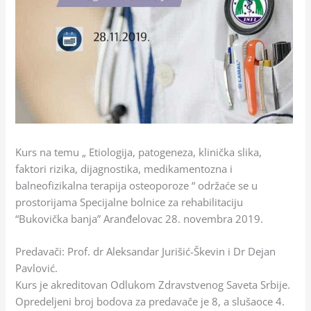
Kurs na temu „ Etiologija, patogeneza, klinička slika,
faktori rizika, dijagnostika, medikamentozna i
balneofizikalna terapija osteoporoze “ održaće se u
prostorijama Specijalne bolnice za rehabilitaciju
“Bukovička banja” Aranđelovac 28. novembra 2019.
Predavači: Prof. dr Aleksandar Jurišić-Škevin i Dr Dejan
Pavlović.
Kurs je akreditovan Odlukom Zdravstvenog Saveta Srbije.
Opredeljeni broj bodova za predavače je 8, a slušaoce 4.