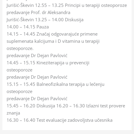
Jurišić-Škevin 12.55 – 13.25 Principi u terapiji osteoporoze
predavanje Prof. dr Aleksandra
Jurišić-Škevin 13.25 – 14.00 Diskusija
14.00 – 14.15 Pauza
14.15 – 14.45 Značaj odgovarajuće primene
suplemenata kalcijuma i D vitamina u terapiji
osteoporoze.
predavanje Dr Dejan Pavlović
14.45 – 15.15 Kineziterapija u prevenciji
osteoporoze
predavanje Dr Dejan Pavlović
15.15 – 15.45 Balneofizikalna terapija u lečenju
osteoporoze
predavanje Dr Dejan Pavlović
15.45 – 16.20 Diskusija 16.20 – 16.30 Izlazni test provere
znanja
16.30 – 16.40 Test evaluacije zadovoljstva učesnika